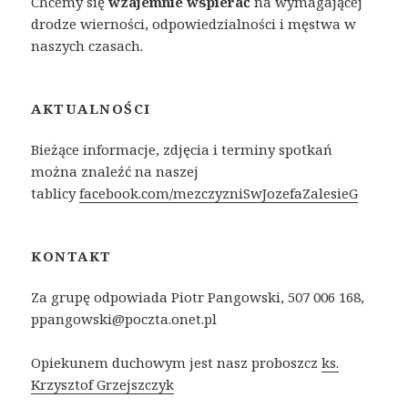
Chcemy się
wzajemnie wspierać
na wymagającej
drodze wierności, odpowiedzialności i męstwa w
naszych czasach.
AKTUALNOŚCI
Bieżące informacje, zdjęcia i terminy spotkań
można znaleźć na naszej
tablicy
facebook.com/mezczyzni
SwJozefaZalesieG
KONTAKT
Za grupę odpowiada Piotr Pangowski, 507 006 168,
ppangowski@poczta.onet.pl
Opiekunem duchowym jest nasz proboszcz
ks.
Krzysztof Grzejszczyk